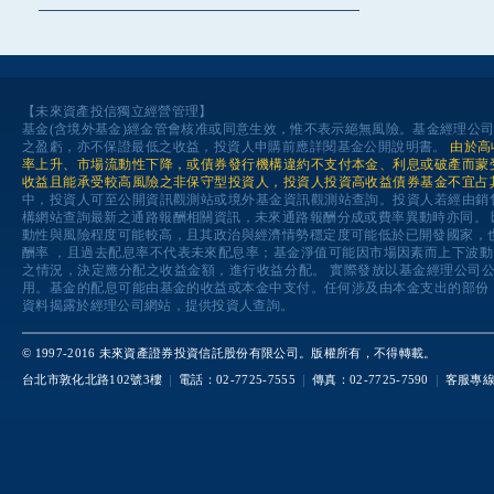
【未來資產投信獨立經營管理】
基金(含境外基金)經金管會核准或同意生效，惟不表示絕無風險。基金經理公
之盈虧，亦不保證最低之收益，投資人申購前應詳閱基金公開說明書。
由於高
率上升、市場流動性下降，或債券發行機構違約不支付本金、利息或破產而蒙
收益且能承受較高風險之非保守型投資人，投資人投資高收益債券基金不宜占
中，投資人可至公開資訊觀測站或境外基金資訊觀測站查詢。投資人若經由銷
構網站查詢最新之通路報酬相關資訊，未來通路報酬分成或費率異動時亦同。
動性與風險程度可能較高，且其政治與經濟情勢穩定度可能低於已開發國家，
酬率 ，且過去配息率不代表未來配息率；基金淨值可能因市場因素而上下波
之情況，決定應分配之收益金額，進行收益分配。 實際發放以基金經理公司
用。基金的配息可能由基金的收益或本金中支付。任何涉及由本金支出的部份
資料揭露於經理公司網站，提供投資人查詢。
© 1997-2016 未來資產證券投資信託股份有限公司。版權所有，不得轉載。
台北市敦化北路102號3樓
電話：02-7725-7555
傳真：02-7725-7590
客服專線：