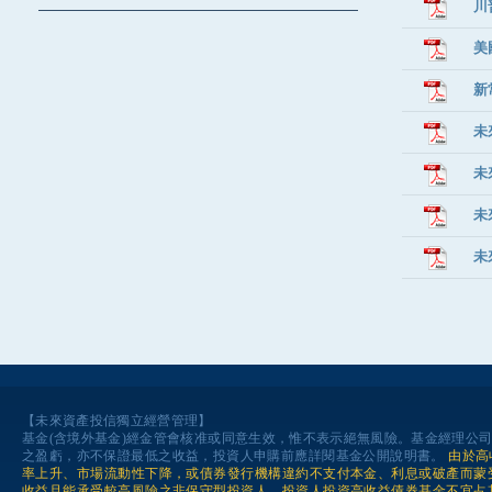
川
美
新
未
未
未
未
【未來資產投信獨立經營管理】
基金(含境外基金)經金管會核准或同意生效，惟不表示絕無風險。基金經理公
之盈虧，亦不保證最低之收益，投資人申購前應詳閱基金公開說明書。
由於高
率上升、市場流動性下降，或債券發行機構違約不支付本金、利息或破產而蒙
收益且能承受較高風險之非保守型投資人，投資人投資高收益債券基金不宜占