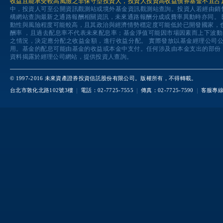
收益且能承受較高風險之非保守型投資人，投資人投資高收益債券基金不宜占
中，投資人可至公開資訊觀測站或境外基金資訊觀測站查詢。投資人若經由銷
構網站查詢最新之通路報酬相關資訊，未來通路報酬分成或費率異動時亦同。
動性與風險程度可能較高，且其政治與經濟情勢穩定度可能低於已開發國家，
酬率 ，且過去配息率不代表未來配息率；基金淨值可能因市場因素而上下波
之情況，決定應分配之收益金額，進行收益分配。 實際發放以基金經理公司
用。基金的配息可能由基金的收益或本金中支付。任何涉及由本金支出的部份
資料揭露於經理公司網站，提供投資人查詢。
© 1997-2016 未來資產證券投資信託股份有限公司。版權所有，不得轉載。
台北市敦化北路102號3樓
電話：02-7725-7555
傳真：02-7725-7590
客服專線：