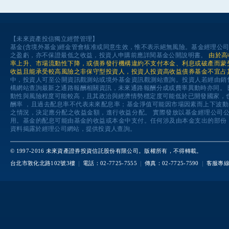
【未來資產投信獨立經營管理】
基金(含境外基金)經金管會核准或同意生效，惟不表示絕無風險。基金經理公
之盈虧，亦不保證最低之收益，投資人申購前應詳閱基金公開說明書。
由於高
率上升、市場流動性下降，或債券發行機構違約不支付本金、利息或破產而蒙
收益且能承受較高風險之非保守型投資人，投資人投資高收益債券基金不宜占
中，投資人可至公開資訊觀測站或境外基金資訊觀測站查詢。投資人若經由銷
構網站查詢最新之通路報酬相關資訊，未來通路報酬分成或費率異動時亦同。
動性與風險程度可能較高，且其政治與經濟情勢穩定度可能低於已開發國家，
酬率 ，且過去配息率不代表未來配息率；基金淨值可能因市場因素而上下波
之情況，決定應分配之收益金額，進行收益分配。 實際發放以基金經理公司
用。基金的配息可能由基金的收益或本金中支付。任何涉及由本金支出的部份
資料揭露於經理公司網站，提供投資人查詢。
© 1997-2016 未來資產證券投資信託股份有限公司。版權所有，不得轉載。
台北市敦化北路102號3樓
電話：02-7725-7555
傳真：02-7725-7590
客服專線：