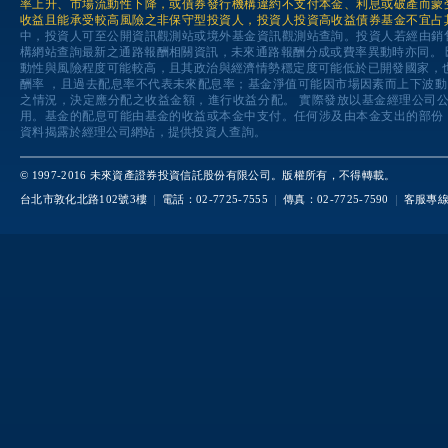
率上升、市場流動性下降，或債券發行機構違約不支付本金、利息或破產而蒙
收益且能承受較高風險之非保守型投資人，投資人投資高收益債券基金不宜占
中，投資人可至公開資訊觀測站或境外基金資訊觀測站查詢。投資人若經由銷
構網站查詢最新之通路報酬相關資訊，未來通路報酬分成或費率異動時亦同。
動性與風險程度可能較高，且其政治與經濟情勢穩定度可能低於已開發國家，
酬率 ，且過去配息率不代表未來配息率；基金淨值可能因市場因素而上下波
之情況，決定應分配之收益金額，進行收益分配。 實際發放以基金經理公司
用。基金的配息可能由基金的收益或本金中支付。任何涉及由本金支出的部份
資料揭露於經理公司網站，提供投資人查詢。
© 1997-2016 未來資產證券投資信託股份有限公司。版權所有，不得轉載。
台北市敦化北路102號3樓
電話：02-7725-7555
傳真：02-7725-7590
客服專線：